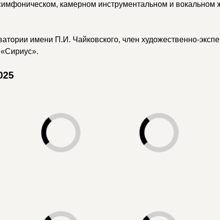
 симфоническом, камерном инструментальном и вокальном
атории имени П.И. Чайковского, член художественно-эксп
а «Сириус».
025