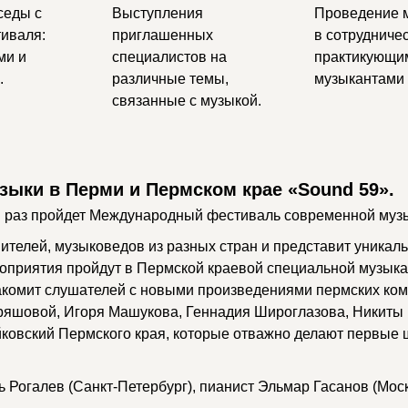
седы с
Выступления
Проведение 
тиваля:
приглашенных
в сотрудничес
ми и
специалистов на
практикующи
.
различные темы,
музыкантами 
связанные с музыкой.
зыки в Перми и Пермском крае «Sound 59».
 раз пройдет Международный фестиваль современной музы
ителей, музыковедов из разных стран и представит уникаль
роприятия пройдут в Пермской краевой специальной музыка
комит слушателей с новыми произведениями пермских ком
ряшовой, Игоря Машукова, Геннадия Широглазова, Никиты
йковский Пермского края, которые отважно делают первые ш
 Рогалев (Санкт-Петербург), пианист Эльмар Гасанов (Моск