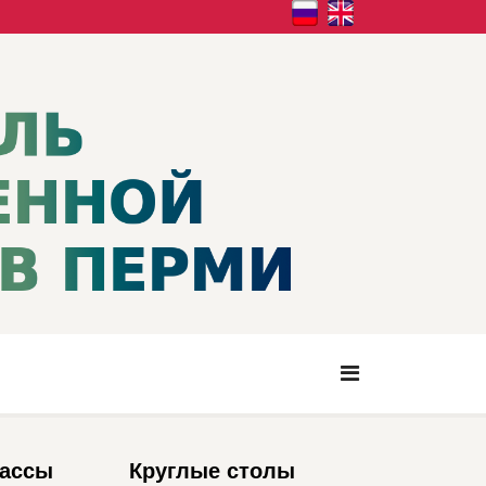
лассы
Круглые столы