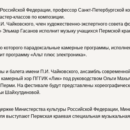
 Российской Федерации, профессор Санкт-Петербургской ко
астер-классов по композиции.
И. Чайковского, член художественно-экспертного совета ф
» Эльмар Гасанов исполнит музыку учащихся Пермской кра
о которого парадоксальные камерные программы, исполнен
вит программу «Альт плюс электроника».
ры и балета имени П.И. Чайковского, ансамбль современно
 камерный хор ПГГИК «Лик» под руководством Ольги Махь
Перми. На фестивале будут представлены хореографическ
ьи Шайхутдиновой.
держке Министерства культуры Российской Федерации, Мини
ля выступают Пермская краевая специальная музыкальная