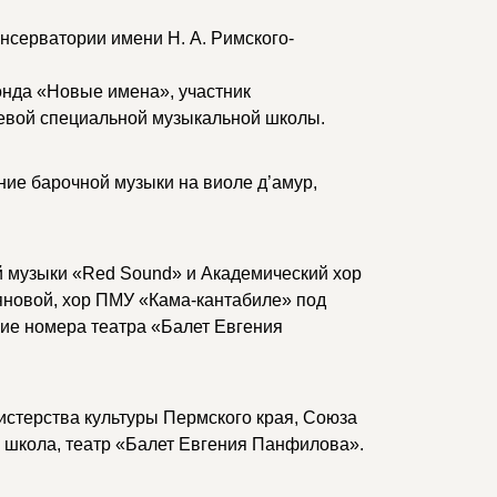
нсерватории имени Н. А. Римского-
онда «Новые имена», участник
евой специальной музыкальной школы.
ие барочной музыки на виоле д’амур,
й музыки «Red Sound» и Академический хор
яновой, хор ПМУ «Кама-кантабиле» под
ие номера театра «Балет Евгения
стерства культуры Пермского края, Союза
 школа, театр «Балет Евгения Панфилова».